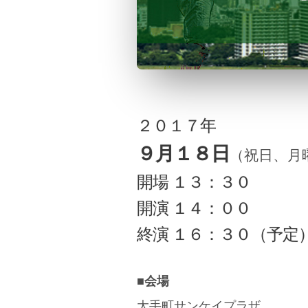
２０１７年
９月１８日
（祝日、月
開場 １３：３０
開演 １４：００
終演 １６：３０（予定
■会場
大手町サンケイプラザ